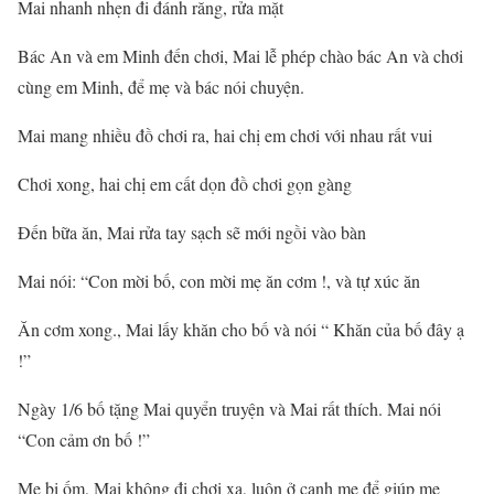
Mai nhanh nhẹn đi đánh răng, rửa mặt
Bác An và em Minh đến chơi, Mai lễ phép chào bác An và chơi
cùng em Minh, để mẹ và bác nói chuyện.
Mai mang nhiều đồ chơi ra, hai chị em chơi với nhau rất vui
Chơi xong, hai chị em cất dọn đồ chơi gọn gàng
Đến bữa ăn, Mai rửa tay sạch sẽ mới ngồi vào bàn
Mai nói: “Con mời bố, con mời mẹ ăn cơm !, và tự xúc ăn
Ăn cơm xong., Mai lấy khăn cho bố và nói “ Khăn của bố đây ạ
!”
Ngày 1/6 bố tặng Mai quyển truyện và Mai rất thích. Mai nói
“Con cảm ơn bố !”
Mẹ bị ốm, Mai không đi chơi xa, luôn ở cạnh mẹ để giúp mẹ