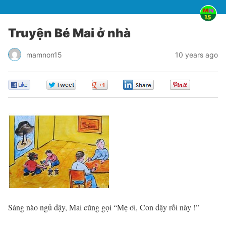
Truyện Bé Mai ở nhà
mamnon15
10 years ago
0
0
0
0
0
Sáng nào ngủ dậy, Mai cũng gọi “Mẹ ơi, Con dậy rồi này !”