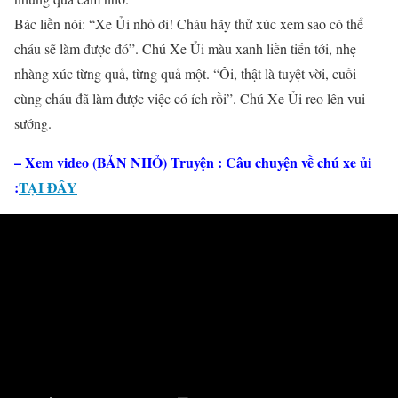
Bác liền nói: “Xe Ủi nhỏ ơi! Cháu hãy thử xúc xem sao có thể
cháu sẽ làm được đó”. Chú Xe Ủi màu xanh liền tiến tới, nhẹ
nhàng xúc từng quả, từng quả một. “Ôi, thật là tuyệt vời, cuối
cùng cháu đã làm được việc có ích rồi”. Chú Xe Ủi reo lên vui
sướng.
– Xem video (BẢN NHỎ) Truyện : Câu chuyện về chú xe ủi
:
TẠI ĐÂY