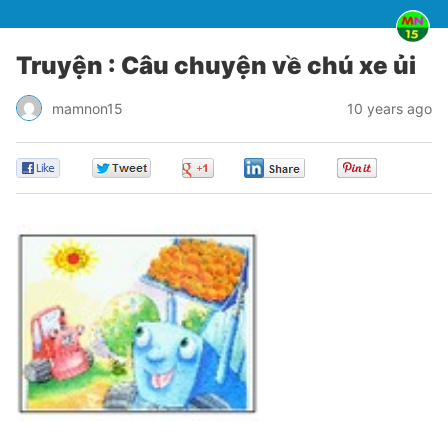
Truyện : Câu chuyện về chú xe ủi
mamnon15
10 years ago
0
0
0
0
0