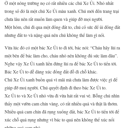
Ở một nông trường nọ có rất nhiều các chú Xe Ủi. Nhỏ nhất
trong số đó là một chú Xe Ủi màu xanh. Chú mới đến trang trại
chưa lâu nên rất muốn làm quen và giúp đỡ mọi người.
Một hôm, chú đi qua một đống đất to, chú cố sức để ủi đống đất
nhưng đất to và nặng quá nên chú không thể làm gì nổi.
Vừa lúc đó có một bác Xe Ủi to đi tới, bác nói: “Cháu hãy lùi ra
một bên để bác làm cho, cháu nhỏ nên không đủ sức làm đâu”.
Nghe vậy Xe Ủi xanh liền đứng lùi ra để bác Xe Ủi to tiến tới.
Bác Xe Ủi to dễ dàng xúc đống đất đỗ đi chỗ khác.
Chú Xe Ủi xanh buồn quá vì mãi mà chưa làm được việc gì để
giúp đỡ moị người. Chú quyết định đi theo bác Xe Ủi to.
Xe Ủi to và Xe Ủi nhỏ vừa đi vừa hát rất vui vẻ. Bỗng chú nhìn
thấy một vườn cam chín vàng, có rất nhiều quả và thật là thơm.
Nhiều quả cam chín đã rụng xuống đất, bác Xe Ủi to tiến tới để
xúc chỗ quả rụng nhưng vì bác to quá nên không thể xúc nổi
những quả cam nhỏ.