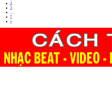
2
3
…
7
»