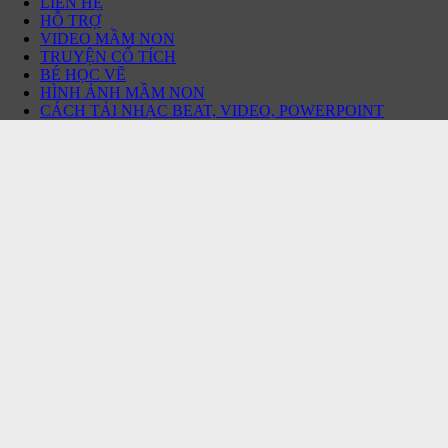
LIÊN HỆ
HỖ TRỢ
VIDEO MẦM NON
TRUYỆN CỔ TÍCH
BÉ HỌC VẼ
HÌNH ẢNH MẦM NON
CÁCH TẢI NHẠC BEAT, VIDEO, POWERPOINT