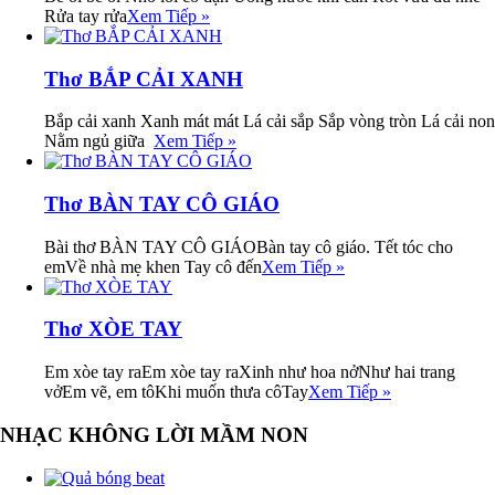
Rửa tay rửa
Xem Tiếp »
Thơ BẮP CẢI XANH
Bắp cải xanh Xanh mát mát Lá cải sắp Sắp vòng tròn Lá cải non
Nằm ngủ giữa
Xem Tiếp »
Thơ BÀN TAY CÔ GIÁO
Bài thơ BÀN TAY CÔ GIÁOBàn tay cô giáo. Tết tóc cho
emVề nhà mẹ khen Tay cô đến
Xem Tiếp »
Thơ XÒE TAY
Em xòe tay raEm xòe tay raXinh như hoa nởNhư hai trang
vởEm vẽ, em tôKhi muốn thưa côTay
Xem Tiếp »
NHẠC KHÔNG LỜI MẦM NON