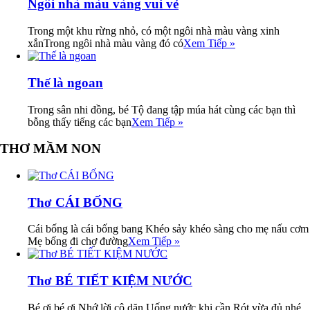
Ngôi nhà màu vàng vui vẻ
Trong một khu rừng nhỏ, có một ngôi nhà màu vàng xinh
xắnTrong ngôi nhà màu vàng đó có
Xem Tiếp »
Thế là ngoan
Trong sân nhi đồng, bé Tộ đang tập múa hát cùng các bạn thì
bỗng thấy tiếng các bạn
Xem Tiếp »
THƠ MẦM NON
Thơ CÁI BỐNG
Cái bống là cái bống bang Khéo sảy khéo sàng cho mẹ nấu cơm
Mẹ bống đi chợ đường
Xem Tiếp »
Thơ BÉ TIẾT KIỆM NƯỚC
Bé ơi bé ơi Nhớ lời cô dặn Uống nước khi cần Rót vừa đủ nhé