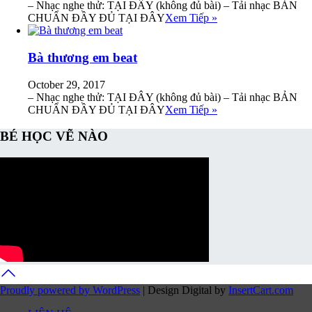
– Nhạc nghe thử: TẠI ĐÂY (không đủ bài) – Tải nhạc BẢN
CHUẨN ĐẦY ĐỦ TẠI ĐÂY
Xem Tiếp »
Bà thương em beat
October 29, 2017
– Nhạc nghe thử: TẠI ĐÂY (không đủ bài) – Tải nhạc BẢN
CHUẨN ĐẦY ĐỦ TẠI ĐÂY
Xem Tiếp »
BÉ HỌC VẼ NÀO
Proudly powered by WordPress
|
Design Digital by
InsertCart.com