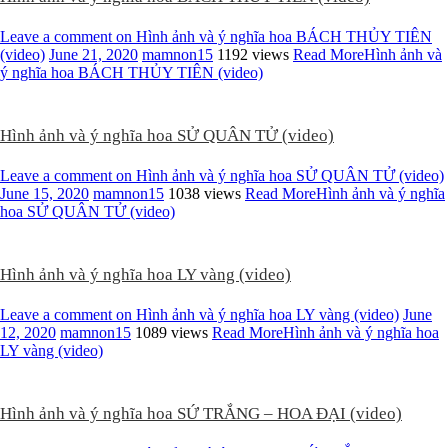
Leave a comment
on Hình ảnh và ý nghĩa hoa BÁCH THỦY TIÊN
(video)
June 21, 2020
mamnon15
1192 views
Read More
Hình ảnh và
ý nghĩa hoa BÁCH THỦY TIÊN (video)
Hình ảnh và ý nghĩa hoa SỬ QUÂN TỬ (video)
Leave a comment
on Hình ảnh và ý nghĩa hoa SỬ QUÂN TỬ (video)
June 15, 2020
mamnon15
1038 views
Read More
Hình ảnh và ý nghĩa
hoa SỬ QUÂN TỬ (video)
Hình ảnh và ý nghĩa hoa LY vàng (video)
Leave a comment
on Hình ảnh và ý nghĩa hoa LY vàng (video)
June
12, 2020
mamnon15
1089 views
Read More
Hình ảnh và ý nghĩa hoa
LY vàng (video)
Hình ảnh và ý nghĩa hoa SỨ TRẮNG – HOA ĐẠI (video)