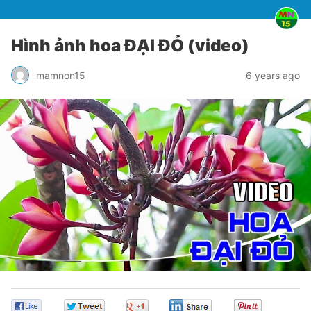
Hình ảnh hoa ĐẠI ĐỎ (video)
mamnon15
6 years ago
0
0
0
0
0