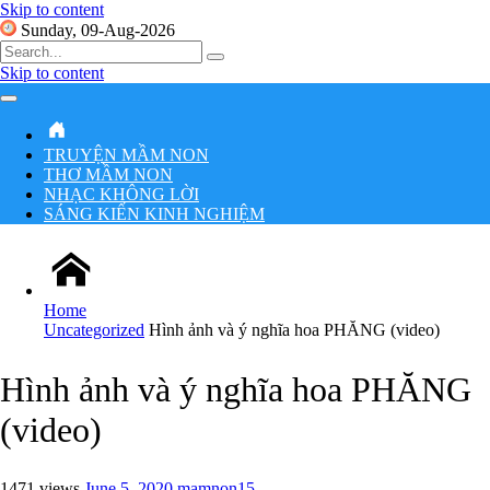
Skip to content
Sunday, 09-Aug-2026
Search
for:
Skip to content
Main
Navigation
TRUYỆN MẦM NON
THƠ MẦM NON
NHẠC KHÔNG LỜI
SÁNG KIẾN KINH NGHIỆM
Home
Uncategorized
Hình ảnh và ý nghĩa hoa PHĂNG (video)
Hình ảnh và ý nghĩa hoa PHĂNG
(video)
1471 views
June 5, 2020
mamnon15