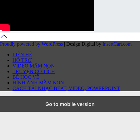
Proudly powered by WordPress
|
Design Digital by
InsertCart.com
LIÊN HỆ
HỖ TRỢ
VIDEO MẦM NON
TRUYỆN CỔ TÍCH
BÉ HỌC VẼ
HÌNH ẢNH MẦM NON
CÁCH TẢI NHẠC BEAT, VIDEO, POWERPOINT
Go to mobile version