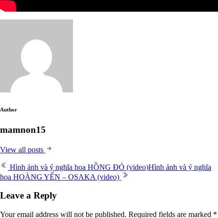
Author
mamnon15
View all posts
Post
Hình ảnh và ý nghĩa hoa HỒNG ĐỎ (video)
Hình ảnh và ý nghĩa
hoa HOÀNG YẾN – OSAKA (video)
navigation
Leave a Reply
Your email address will not be published.
Required fields are marked
*