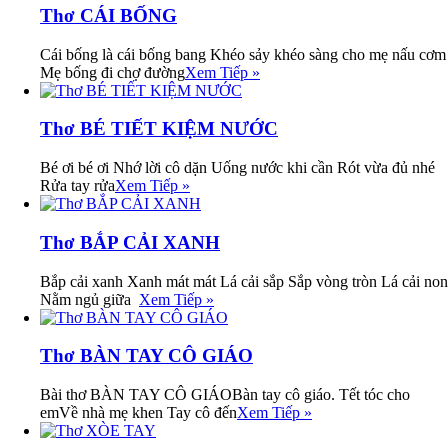
Thơ CÁI BỐNG
Cái bống là cái bống bang Khéo sảy khéo sàng cho mẹ nấu cơm
Mẹ bống đi chợ đường
Xem Tiếp »
Thơ BÉ TIẾT KIỆM NƯỚC
Bé ơi bé ơi Nhớ lời cô dặn Uống nước khi cần Rót vừa đủ nhé
Rửa tay rửa
Xem Tiếp »
Thơ BẮP CẢI XANH
Bắp cải xanh Xanh mát mát Lá cải sắp Sắp vòng tròn Lá cải non
Nằm ngủ giữa
Xem Tiếp »
Thơ BÀN TAY CÔ GIÁO
Bài thơ BÀN TAY CÔ GIÁOBàn tay cô giáo. Tết tóc cho
emVề nhà mẹ khen Tay cô đến
Xem Tiếp »