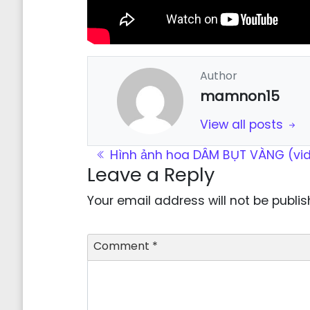
Author
mamnon15
View all posts
Post navigation
Hình ảnh hoa DÂM BỤT VÀNG (vi
Leave a Reply
Your email address will not be publis
Comment
*