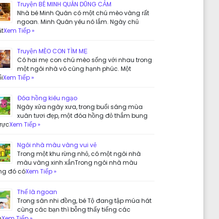
Truyện BÉ MINH QUÂN DŨNG CẢM
Nhà bé Minh Quân có một chú mèo vàng rất
ngoan. Minh Quân yêu nó lắm. Ngày chủ
ật
Xem Tiếp »
Truyện MÈO CON TÌM MẸ
Có hai mẹ con chú mèo sống với nhau trong
một ngôi nhà vô cùng hạnh phúc. Một
i
Xem Tiếp »
Đóa hồng kiêu ngạo
Ngày xửa ngày xưa, trong buổi sáng mùa
xuân tươi đẹp, một đóa hồng đỏ thắm bung
rực
Xem Tiếp »
Ngôi nhà màu vàng vui vẻ
Trong một khu rừng nhỏ, có một ngôi nhà
màu vàng xinh xắnTrong ngôi nhà màu
ng đó có
Xem Tiếp »
Thế là ngoan
Trong sân nhi đồng, bé Tộ đang tập múa hát
cùng các bạn thì bỗng thấy tiếng các
n
Xem Tiếp »