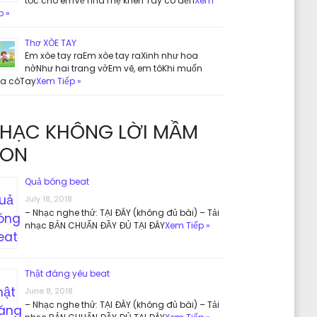
tóc cho emVề nhà mẹ khen Tay cô đến
Xem
p »
Thơ XÒE TAY
Em xòe tay raEm xòe tay raXinh như hoa
nởNhư hai trang vởEm vẽ, em tôKhi muốn
ưa côTay
Xem Tiếp »
HẠC KHÔNG LỜI MẦM
ON
Quả bóng beat
July 18, 2018
– Nhạc nghe thử: TẠI ĐÂY (không đủ bài) – Tải
nhạc BẢN CHUẨN ĐẦY ĐỦ TẠI ĐÂY
Xem Tiếp »
Thật đáng yêu beat
June 8, 2018
– Nhạc nghe thử: TẠI ĐÂY (không đủ bài) – Tải