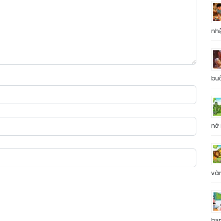
nh
buổ
nở 
và
bạ