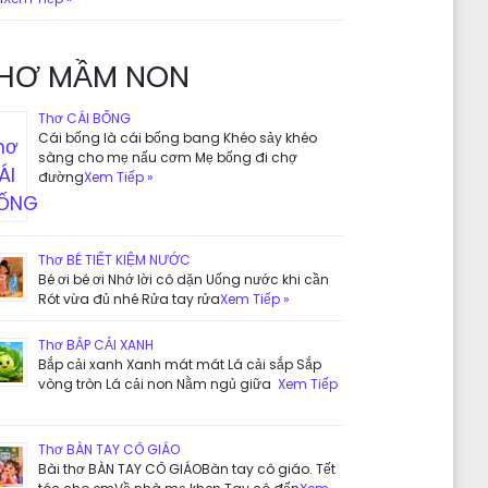
HƠ MẦM NON
Thơ CÁI BỐNG
Cái bống là cái bống bang Khéo sảy khéo
sàng cho mẹ nấu cơm Mẹ bống đi chợ
đường
Xem Tiếp »
Thơ BÉ TIẾT KIỆM NƯỚC
Bé ơi bé ơi Nhớ lời cô dặn Uống nước khi cần
Rót vừa đủ nhé Rửa tay rửa
Xem Tiếp »
Thơ BẮP CẢI XANH
Bắp cải xanh Xanh mát mát Lá cải sắp Sắp
vòng tròn Lá cải non Nằm ngủ giữa
Xem Tiếp
Thơ BÀN TAY CÔ GIÁO
Bài thơ BÀN TAY CÔ GIÁOBàn tay cô giáo. Tết