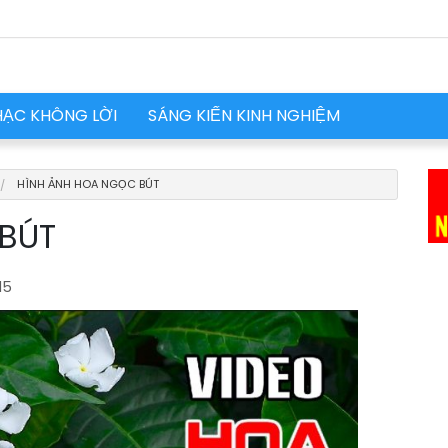
HẠC KHÔNG LỜI
SÁNG KIẾN KINH NGHIỆM
HÌNH ẢNH HOA NGỌC BÚT
 BÚT
15