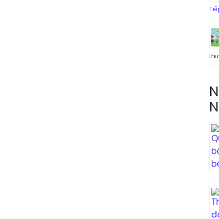
Tiế
th
N
N