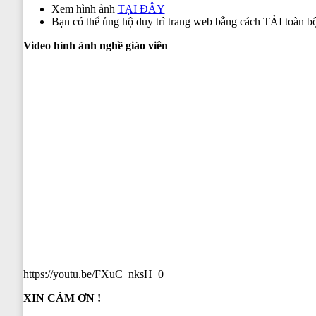
Xem hình ảnh
TẠI ĐÂY
Bạn có thể ủng hộ duy trì trang web bằng cách TẢ
Video hình ảnh nghề giáo viên
https://youtu.be/FXuC_nksH_0
XIN CẢM ƠN !