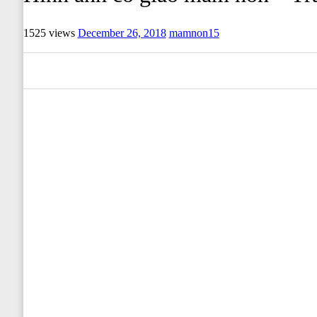
1525 views
December 26, 2018
mamnon15
0
0
0
0
0