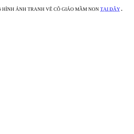
I toàn bộ HÌNH ẢNH TRANH VẼ CÔ GIÁO MẦM NON
TẠI ĐÂY
.