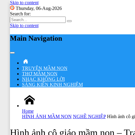
Skip to content
Thursday, 06-Aug-2026
Search for:
Skip to content
Main Navigation
TRUYỆN MẦM NON
THƠ MẦM NON
NHẠC KHÔNG LỜI
SÁNG KIẾN KINH NGHIỆM
Home
HÌNH ẢNH MẦM NON
NGHỀ NGHIỆP
Hình ảnh cô g
Hình ảnh cô giáo mầm non – Tr