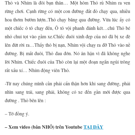
Thỏ và Nhím là đôi bạn thân… Một hôm Thỏ rủ Nhím ra ven
rừng chơi. Cạnh rừng có một con đường đất đỏ chạy qua, nhiều
hoa thơm bướm lượn..Thỏ chạy băng qua đường. Vừa lúc ấy có
một chiếc ô tô chạy đến, Ô tô vội phanh đánh két…chú Thỏ bé
nhỏ chui tọt vào gầm xe.Chiếc đuôi xinh đẹp của nó đã bị xe đè
lên đứt rời ra…Thấy thỏ bị nạn, Nhím vội chạy ra đỡ Thỏ vào nề
đường. Bị mất đuôi, Thỏ đau đớn. Nó ân hận vì đã không nghe
lời Nhím. Chiếc đuôi của Thỏ còn lại một đoạn ngắn ngủi trông
rất xấu xí… Nhím động viên Thỏ.
-Từ nay chúng mình cần phải cẩn thận hơn khi sang đường, phải
nhìn sang trái, sang phải, không có xe đến gần mới được qua
đường . Thỏ bẽn lẽn :
– Tớ đồng ý.
–
Xem video (bản NHỎ) trên Youtube
TẠI ĐÂY