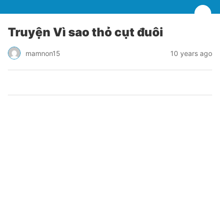
Truyện Vì sao thỏ cụt đuôi
mamnon15
10 years ago
0
0
0
0
0