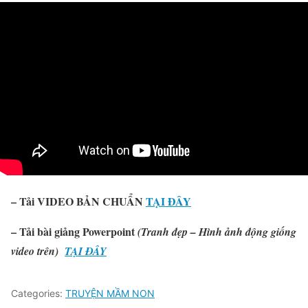
– Tải VIDEO BẢN CHUẨN
TẠI ĐÂY
–
Tải
bài giảng Powerpoint
(Tranh đẹp – Hình ảnh động giống
video trên)
TẠI ĐÂY
Categories:
TRUYỆN MẦM NON