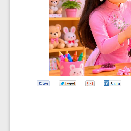
0
0
0
0