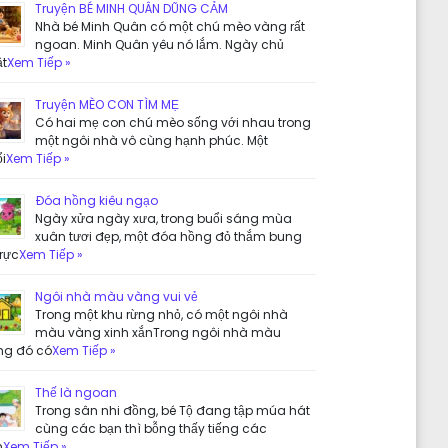
Truyện BÉ MINH QUÂN DŨNG CẢM
Nhà bé Minh Quân có một chú mèo vàng rất
ngoan. Minh Quân yêu nó lắm. Ngày chủ
ật
Xem Tiếp »
Truyện MÈO CON TÌM MẸ
Có hai mẹ con chú mèo sống với nhau trong
một ngôi nhà vô cùng hạnh phúc. Một
i
Xem Tiếp »
Đóa hồng kiêu ngạo
Ngày xửa ngày xưa, trong buổi sáng mùa
xuân tươi đẹp, một đóa hồng đỏ thắm bung
rực
Xem Tiếp »
Ngôi nhà màu vàng vui vẻ
Trong một khu rừng nhỏ, có một ngôi nhà
màu vàng xinh xắnTrong ngôi nhà màu
ng đó có
Xem Tiếp »
Thế là ngoan
Trong sân nhi đồng, bé Tộ đang tập múa hát
cùng các bạn thì bỗng thấy tiếng các
n
Xem Tiếp »