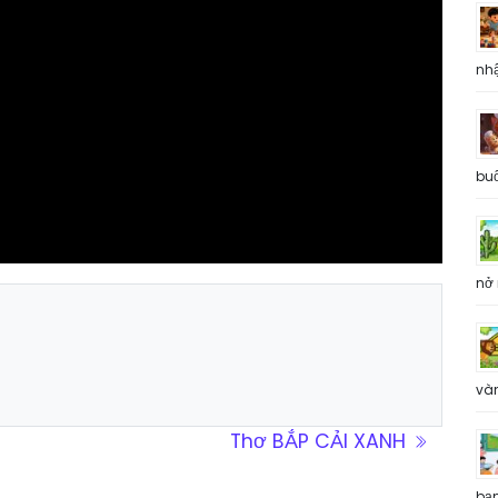
nh
buổ
nở 
và
Thơ BẮP CẢI XANH
bạ