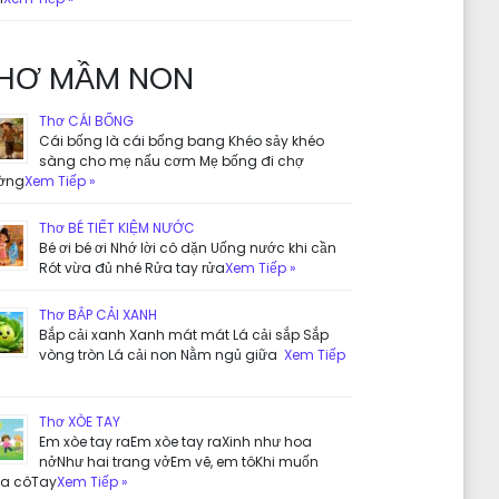
HƠ MẦM NON
Thơ CÁI BỐNG
Cái bống là cái bống bang Khéo sảy khéo
sàng cho mẹ nấu cơm Mẹ bống đi chợ
ờng
Xem Tiếp »
Thơ BÉ TIẾT KIỆM NƯỚC
Bé ơi bé ơi Nhớ lời cô dặn Uống nước khi cần
Rót vừa đủ nhé Rửa tay rửa
Xem Tiếp »
Thơ BẮP CẢI XANH
Bắp cải xanh Xanh mát mát Lá cải sắp Sắp
vòng tròn Lá cải non Nằm ngủ giữa
Xem Tiếp
Thơ XÒE TAY
Em xòe tay raEm xòe tay raXinh như hoa
nởNhư hai trang vởEm vẽ, em tôKhi muốn
ưa côTay
Xem Tiếp »