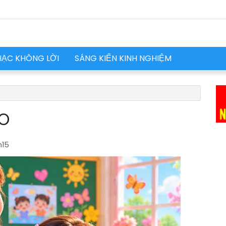
HẠC KHÔNG LỜI
SÁNG KIẾN KINH NGHIỆM
ÁO
15