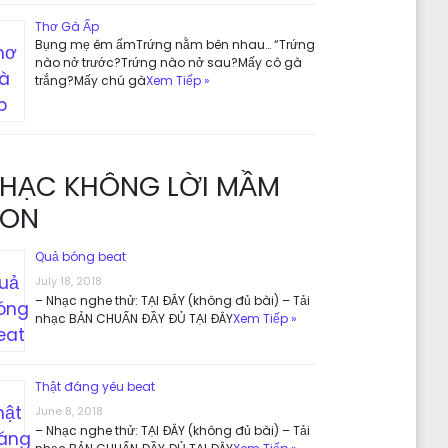
Thơ Gà Ấp
Bụng mẹ êm ấmTrứng nằm bên nhau… “Trứng
nào nở trước?Trứng nào nở sau?Mấy cô gà
trắng?Mấy chú gà
Xem Tiếp »
HẠC KHÔNG LỜI MẦM
ON
Quả bóng beat
July 18, 2018
– Nhạc nghe thử: TẠI ĐÂY (không đủ bài) – Tải
nhạc BẢN CHUẨN ĐẦY ĐỦ TẠI ĐÂY
Xem Tiếp »
Thật đáng yêu beat
June 8, 2018
– Nhạc nghe thử: TẠI ĐÂY (không đủ bài) – Tải