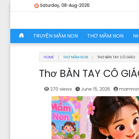
Skip to content
Saturday, 08-Aug-2026
Skip to content
TRUYỆN MẦM NON
THƠ MẦM NON
N
Main Navigation
HOME
THƠ MẦM NON
THƠ BÀN TAY CÔ GIÁO
Thơ BÀN TAY CÔ GI
270 views
June 15, 2026
mamnon