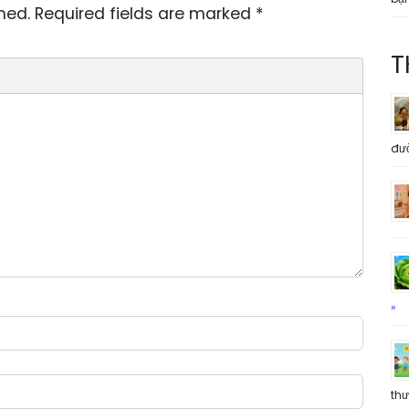
hed.
Required fields are marked
*
T
đư
»
th