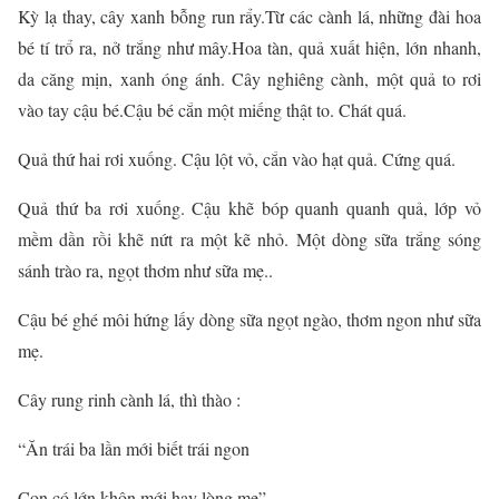
Kỳ lạ thay, cây xanh bỗng run rẩy.Từ các cành lá, những đài hoa
bé tí trổ ra, nở trắng như mây.Hoa tàn, quả xuất hiện, lớn nhanh,
da căng mịn, xanh óng ánh. Cây nghiêng cành, một quả to rơi
vào tay cậu bé.Cậu bé cắn một miếng thật to. Chát quá.
Quả thứ hai rơi xuống. Cậu lột vỏ, cắn vào hạt quả. Cứng quá.
Quả thứ ba rơi xuống. Cậu khẽ bóp quanh quanh quả, lớp vỏ
mềm dần rồi khẽ nứt ra một kẽ nhỏ. Một dòng sữa trắng sóng
sánh trào ra, ngọt thơm như sữa mẹ..
Cậu bé ghé môi hứng lấy dòng sữa ngọt ngào, thơm ngon như sữa
mẹ.
Cây rung rinh cành lá, thì thào :
“Ăn trái ba lần mới biết trái ngon
Con có lớn khôn mới hay lòng mẹ”..