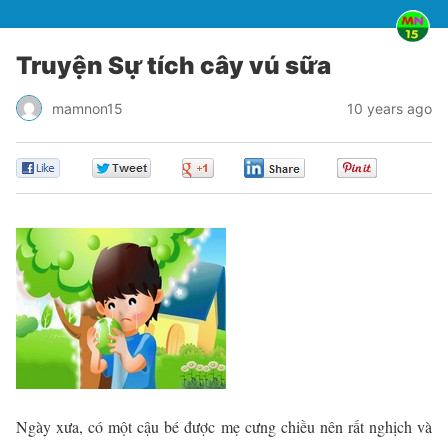
Truyện Sự tích cây vú sữa
mamnon15
10 years ago
0
0
0
0
0
Ngày xưa, có một cậu bé được mẹ cưng chiều nên rất nghịch và