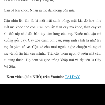
Cậu oà lên khóc. Nhận ra mẹ đã không còn nữa.
Cậu nhìn lên tán lá, lá một mặt xanh bóng, mặt kia đỏ hoe như
mắt mẹ khóc chờ con. Cậu ôm lấy thân cây mà khóc, thân cây xù
xì, thô ráp như đôi bàn tay làm lụng của mẹ. Nước mắt cậu rơi
xuống gốc cây. Cây xòa cành ôm cậu, rung rinh cành lá như tay
mẹ âu yếm vỗ về. Cậu kể cho mọi người nghe chuyện về người
mẹ và nỗi ân hận của mình…Trái cây thơm ngon ở vườn nhà cậu,
ai cũng thích. Họ đem về gieo trồng khắp nơi và đặt tên là Cây
Vú Sữa.
–
Xem video (bản NHỎ) trên Youtube
TẠI ĐÂY