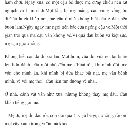
ham chơi. Ngày xưa, có một cậu bé được mẹ cưng chiều nên rất
nghịch và ham chơi.Một lần, bị mẹ mắng, cậu vùng vằng bỏ
đi.Cậu la cà khắp nơi, mẹ cậu ở nhà không biết cậu ở đâu nên
buồn lắm.Ngày ngày mẹ ngồi trên bậc cửa ngóng cậu về.Một thời
gian trôi qua mà cậu vẫn không về.Vì quá đau buồn và kiệt sức,
mẹ cậu gục xuống. .
Không biết cậu đã đi bao lâu. Một hôm, vừa đói vừa rét, lại bị trẻ
lớn hơn đánh, cậu mới nhớ đến mẹ.-“Phải rồi, khi mình đói, mẹ
vẫn cho mình ăn, khi mình bị đứa khác bắt nạt, mẹ vẫn bênh
mình, về với mẹ thôi”.Cậu liền tìm đường về nhà..
Ở nhà, cảnh vật vẫn như xưa, nhưng không thấy mẹ đâu. Cậu
khản tiếng gọi mẹ:
– Mẹ ơi, mẹ đi- đâu rồi, con đói quá ! –Cậu bé gục xuống, rồi ôm
một cây xanh trong vườn mà khóc.