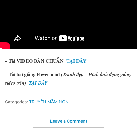
– Tải VIDEO BẢN CHUẨN
TẠI ĐÂY
–
Tải
bài giảng Powerpoint
(Tranh đẹp – Hình ảnh động giống
video trên)
TẠI ĐÂY
Categories:
TRUYỆN MẦM NON
Leave a Comment