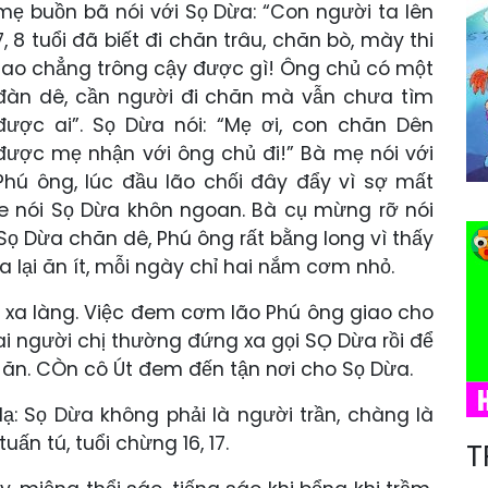
mẹ buồn bã nói với Sọ Dừa: “Con người ta lên
7, 8 tuổi đã biết đi chăn trâu, chăn bò, mày thi
tao chẳng trông cậy được gì! Ông chủ có một
đàn dê, cần người đi chăn mà vẫn chưa tìm
được ai”. Sọ Dừa nói: “Mẹ ơi, con chăn Dên
được mẹ nhận với ông chủ đi!” Bà mẹ nói với
Phú ông, lúc đầu lão chối đây đẩy vì sợ mất
e nói Sọ Dừa khôn ngoan. Bà cụ mừng rỡ nói
 Sọ Dừa chăn dê, Phú ông rất bằng long vì thấy
lại ăn ít, mỗi ngày chỉ hai nắm cơm nhỏ.
 xa làng. Việc đem cơm lão Phú ông giao cho
ai người chị thường đứng xa gọi SỌ Dừa rồi để
ăn. CÒn cô Út đem đến tận nơi cho Sọ Dừa.
lạ: Sọ Dừa không phải là người trần, chàng là
uấn tú, tuổi chừng 16, 17.
T