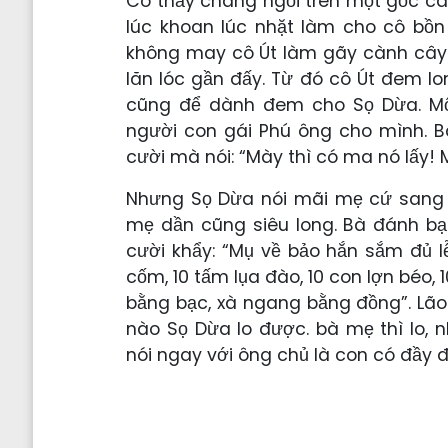
Cô thấy chàng ngồi trên một gốc cây,
lúc khoan lúc nhặt làm cho cô bồn 
không may cô Út làm gãy cành cây k
lăn lóc gần đấy. Từ đó cô Út đem l
cũng để dành đem cho Sọ Dừa. Mộ
người con gái Phú ông cho mình. B
cười mà nói: “Mày thì có ma nó lấy!
Nhưng Sọ Dừa nói mãi mẹ cứ sang h
mẹ dần cũng siêu long. Bà đánh bạ
cười khẩy: “Mụ về bảo hắn sắm đủ l
cốm, 10 tấm lụa đào, 10 con lợn béo, 
bằng bạc, xà ngang bằng đồng”. Lão
nào Sọ Dừa lo được. bà mẹ thì lo,
nói ngay với ông chủ là con có đầy đ