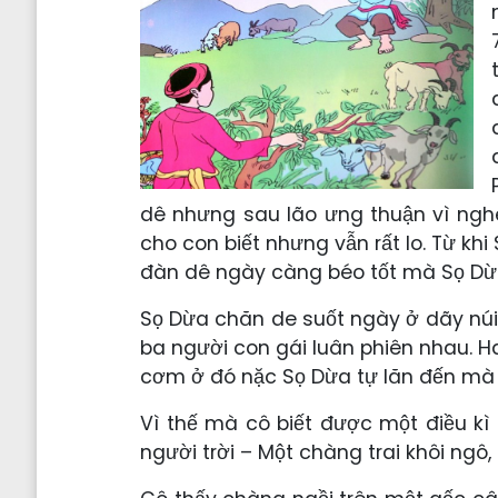
dê nhưng sau lão ưng thuận vì ngh
cho con biết nhưng vẫn rất lo. Từ khi
đàn dê ngày càng béo tốt mà Sọ Dừa 
Sọ Dừa chăn de suốt ngày ở dãy núi
ba người con gái luân phiên nhau. H
cơm ở đó nặc Sọ Dừa tự lăn đến mà 
Vì thế mà cô biết được một điều kì 
người trời – Một chàng trai khôi ngô, t