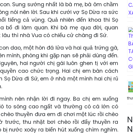
 con. Sung sướng nhất là bà mẹ, bà ôm chầm
ng nói nên lời. Sau khi cưới vợ Sọ Dừa ra sức
ổi tiếng cả vùng. Quả nhiên đến khoa thi Sọ
 bổ đi làm quan. Khi bà mẹ qua đời, quan
t lâu thì nhà Vua có chiếu cử chàng đi Sứ.
con dao, một hòn đá lửa và hai quả trứng gà,
ên mình, phòng khi gặp nạn sẽ phải dùng đến.
guyên, hai người chị gái luôn ghen tị với em
g, quyền cao chức trọng. Hai chị em bàn cách
n Sọ Dừa đi Sứ, em ở nhà một mình hai chị rủ
.
mình nên nhận lời đi ngay. Ba chị em xuống
th
gió to sóng cao ngất và thường có cá lớn có
ị chèo thuyền đưa em đi chơi một lúc rồi chèo
N
 trước, thu nhặt bơi chèo rồi đẩy thuyền ra
N
 bị nước xoáy ra biển hút xuống chìm nghỉm.