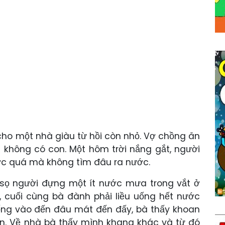
cho một nhà giàu từ hồi còn nhỏ. Vợ chồng ăn
n không có con. Một hôm trời nắng gắt, người
ước quá mà không tìm đâu ra nước.
 sọ người đựng một ít nước mưa trong vắt ở
, cuối cùng bà đành phải liều uống hết nước
uống vào đến đâu mát đến đấy, bà thấy khoan
gan. Về nhà bà thấy mình khang khác và từ đó