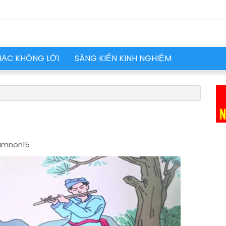
HẠC KHÔNG LỜI
SÁNG KIẾN KINH NGHIỆM
mnon15