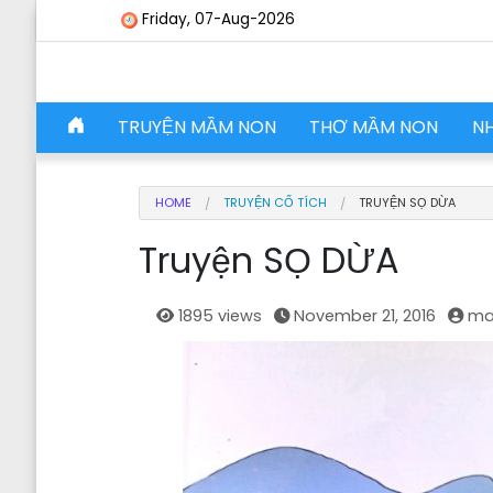
Skip to content
Friday, 07-Aug-2026
Skip to content
TRUYỆN MẦM NON
THƠ MẦM NON
N
Main Navigation
HOME
TRUYỆN CỔ TÍCH
TRUYỆN SỌ DỪA
Truyện SỌ DỪA
1895 views
November 21, 2016
ma