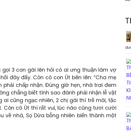
T
đư
 gọi 3 con gái lên hỏi có ai ưng thuận làm vợ
hối đây đẩy. Còn cô con Út bẽn lẽn: “Cha mẹ
h phải chấp nhận. Đúng giờ hẹn, nhà trai đem
ông chẳng biết tính sao đành phải nhận lễ vật
ai cũng ngạc nhiên, 2 chị gái thì trề môi, tặc
. Còn cô Út thì rất vui, lúc nào cũng tươi cười
âu về nhà, Sọ Dừa bỗng nhiên biến thành một