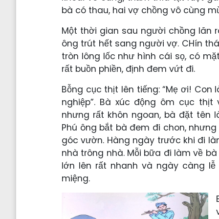
bà có thau, hai vợ chồng vô cùng mừ
Một thời gian sau người chồng lăn r
ông trút hết sang người vợ. CHín th
tròn lông lốc như hình cái sọ, có m
rất buồn phiền, định đem vứt đi.
Bỗng cục thịt lên tiếng: “Mẹ ơi! Con
nghiệp”. Bà xúc động ôm cục thịt 
nhưng rất khôn ngoan, bà đặt tên là
Phú ông bắt bà đem đi chon, nhưng 
góc vườn. Hàng ngày trước khi đi l
nhà trông nhà. Mỗi bữa đi làm về 
lớn lên rất nhanh và ngày càng lễ
miệng.