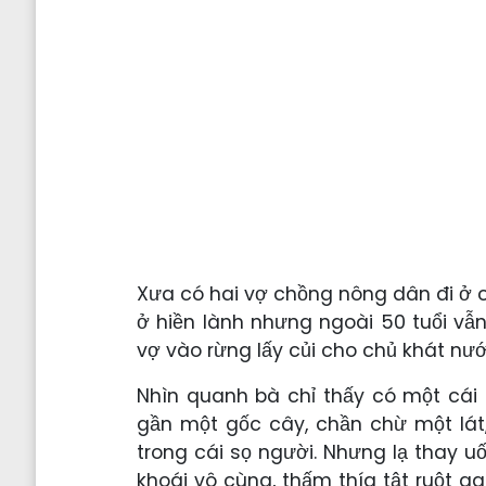
Xưa có hai vợ chồng nông dân đi ở 
ở hiền lành nhưng ngoài 50 tuổi vẫ
vợ vào rừng lấy củi cho chủ khát n
Nhìn quanh bà chỉ thấy có một cái
gần một gốc cây, chần chừ một lát
trong cái sọ người. Nhưng lạ thay 
khoái vô cùng, thấm thía tật ruột 