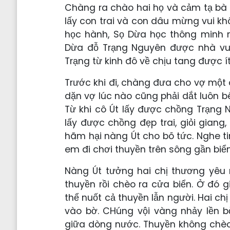
Chàng ra chào hai họ và cảm tạ bà
lấy con trai và con dâu mừng vui khô
học hành, Sọ Dừa học thông minh n
Dừa đỗ Trạng Nguyên được nhà vua
Trạng từ kinh đô về chịu tang được í
Trước khi đi, chàng đưa cho vợ một 
dặn vợ lúc nào cũng phải dắt luôn b
Từ khi cô Út lấy được chồng Trạng N
lấy được chồng đẹp trai, giỏi gian
hãm hại nàng Út cho bõ tức. Nghe ti
em đi chơi thuyền trên sông gần biển
Nàng Út tưởng hai chị thương yêu 
thuyền rồi chèo ra cửa biển. Ở đó 
thể nuốt cả thuyền lẫn người. Hai ch
vào bờ. CHúng vội vàng nhảy lền bờ
giữa dòng nước. Thuyền không chèo