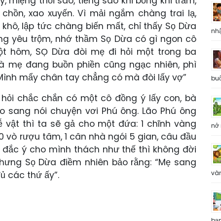
 miệng thổi sáo, tiếng sáo khi bổng khi trầm,
chồn, xao xuyến. Vì mải ngắm chàng trai lạ,
hô, lập tức chàng biến mất, chỉ thấy Sọ Dừa
nh
ong yêu trộm, nhớ thầm Sọ Dừa có gì ngon cô
t hôm, SỌ Dừa đòi mẹ đi hỏi một trong ba
à mẹ đang buồn phiền cũng ngạc nhiên, phì
 Mình mẩy chân tay chẳng có mà đòi lấy vợ”
buổ
ỏi chắc chắn có một cô đồng ý lấy con, bà
o sang nói chuyện vơi Phú ông. Lão Phú ông
ễ vật thì ta sẽ gả cho một đứa: 1 chĩnh vàng
nở 
10 vò rượu tăm, 1 căn nhà ngói 5 gian, câu đầu
 đắc ý cho mình thách như thế thì không đời
 nhưng Sọ Dừa điềm nhiên bảo rằng: “Mẹ sang
và
ủ các thứ ấy”.
bạ