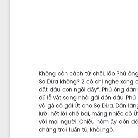
Không còn cách từ chối, lão Phú ông
Sọ Dừa không? 2 cô chị nghe xong c
đặt đâu con ngồi đấy”. Phú ông đàn
đủ lễ vật sang nhà gái đón dâu. Phú 
và gả cô gái Út cho Sọ Dừa. Dân làng 
lưỡi hết lời chê bai, mắng nhiếc cô Út
với mọi người. Chiều hôm ấy đón d
chàng trai tuấn tú, khôi ngô.