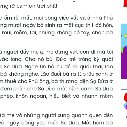
ng rỡ cảm ơn trời phật.
a ốm rồi mất, mọi công việc vất vả ở nhà Phú
áng mười ngày bà sinh ra một cục thịt đỏ hỏn,
ặt mũi, mồm, tai, nhưng không có tay, chân bà
 là người đấy mẹ ạ, mẹ đừng vứt con đi mà tội
vào long. Cho nó bú. Đứa trẻ trông kỳ quái
 Sọ Dừa. Nghe tin bà cụ đẻ ra quái thai, lão
bà không nghe. Lão đuổi bà ra túp lều xanh ở
àm thuê cho Phú ông, bà thường dặn Sọ Dừa ở
bà đem phần cho Sọ Dừa một nắm cơm. Sọ Dừa
 phép, khôn ngoan, hiểu biết và nhanh mồm
Bà mẹ và những người xung quanh quen dần
và ngày càng yêu mến Sọ Dừa. Một hôm bà