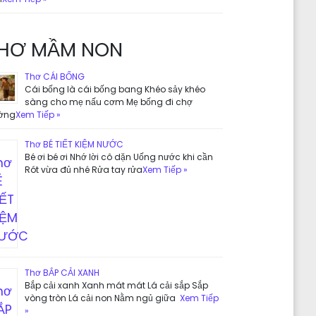
HƠ MẦM NON
Thơ CÁI BỐNG
Cái bống là cái bống bang Khéo sảy khéo
sàng cho mẹ nấu cơm Mẹ bống đi chợ
ờng
Xem Tiếp »
Thơ BÉ TIẾT KIỆM NƯỚC
Bé ơi bé ơi Nhớ lời cô dặn Uống nước khi cần
Rót vừa đủ nhé Rửa tay rửa
Xem Tiếp »
Thơ BẮP CẢI XANH
Bắp cải xanh Xanh mát mát Lá cải sắp Sắp
vòng tròn Lá cải non Nằm ngủ giữa
Xem Tiếp
»