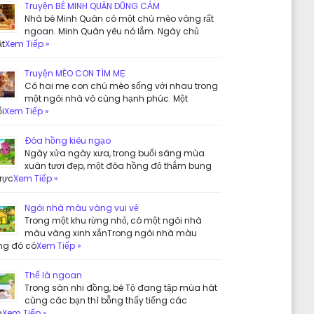
Truyện BÉ MINH QUÂN DŨNG CẢM
Nhà bé Minh Quân có một chú mèo vàng rất
ngoan. Minh Quân yêu nó lắm. Ngày chủ
ật
Xem Tiếp »
Truyện MÈO CON TÌM MẸ
Có hai mẹ con chú mèo sống với nhau trong
một ngôi nhà vô cùng hạnh phúc. Một
i
Xem Tiếp »
Đóa hồng kiêu ngạo
Ngày xửa ngày xưa, trong buổi sáng mùa
xuân tươi đẹp, một đóa hồng đỏ thắm bung
rực
Xem Tiếp »
Ngôi nhà màu vàng vui vẻ
Trong một khu rừng nhỏ, có một ngôi nhà
màu vàng xinh xắnTrong ngôi nhà màu
ng đó có
Xem Tiếp »
Thế là ngoan
Trong sân nhi đồng, bé Tộ đang tập múa hát
cùng các bạn thì bỗng thấy tiếng các
n
Xem Tiếp »