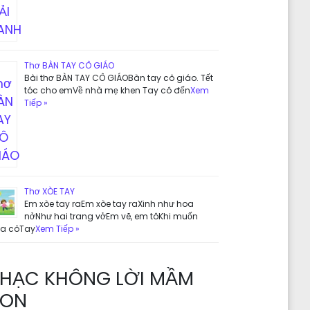
Thơ BÀN TAY CÔ GIÁO
Bài thơ BÀN TAY CÔ GIÁOBàn tay cô giáo. Tết
tóc cho emVề nhà mẹ khen Tay cô đến
Xem
Tiếp »
Thơ XÒE TAY
Em xòe tay raEm xòe tay raXinh như hoa
nởNhư hai trang vởEm vẽ, em tôKhi muốn
ưa côTay
Xem Tiếp »
HẠC KHÔNG LỜI MẦM
ON