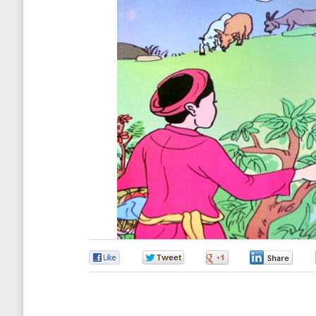
0
0
0
0