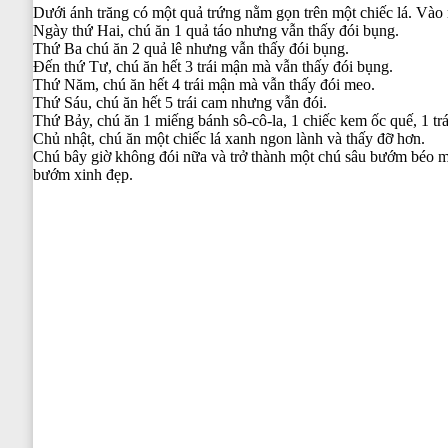
Dưới ánh trăng có một quả trứng nằm gọn trên một chiếc lá. Vào 
Ngày thứ Hai, chú ăn 1 quả táo nhưng vẫn thấy đói bụng.
Thứ Ba chú ăn 2 quả lê nhưng vẫn thấy đói bụng.
Đến thứ Tư, chú ăn hết 3 trái mận mà vẫn thấy đói bụng.
Thứ Năm, chú ăn hết 4 trái mận mà vẫn thấy đói meo.
Thứ Sáu, chú ăn hết 5 trái cam nhưng vẫn đói.
Thứ Bảy, chú ăn 1 miếng bánh sô-cô-la, 1 chiếc kem ốc quế, 1 tr
Chủ nhật, chú ăn một chiếc lá xanh ngon lành và thấy đỡ hơn.
Chú bây giờ không đói nữa và trở thành một chú sâu bướm béo mậ
bướm xinh đẹp.