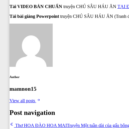
Tải VIDEO BẢN CHUẨN
truyện CHÚ SÂU HÁU ĂN
TẠI 
Tải bài giảng Powerpoint
truyện CHÚ SÂU HÁU ĂN (Tranh đẹp
Author
mamnon15
View all posts
Post navigation
Thơ HOA ĐÀO HOA MAI
Truyện Một tuần dài của gấu bôn