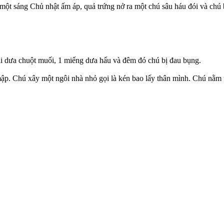
một sáng Chủ nhật ấm áp, quả trứng nở ra một chú sâu háu đói và chú b
ái dưa chuột muối, 1 miếng dưa hấu và đêm đó chú bị đau bụng.
p. Chú xây một ngôi nhà nhỏ gọi là kén bao lấy thân mình. Chú nằm tr