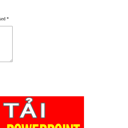
rked
*