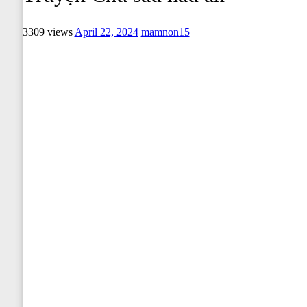
3309 views
April 22, 2024
mamnon15
0
0
0
0
0