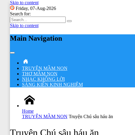
Skip to content
Friday, 07-Aug-2026
Search for:
Skip to content
Main Navigation
TRUYỆN MẦM NON
THƠ MẦM NON
NHẠC KHÔNG LỜI
SÁNG KIẾN KINH NGHIỆM
Home
TRUYỆN MẦM NON
Truyện Chú sâu háu ăn
Truyện Chú sâu háu ăn