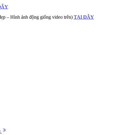
ĐÂY
 – Hình ảnh động giống video trên)
TẠI ĐÂY
g