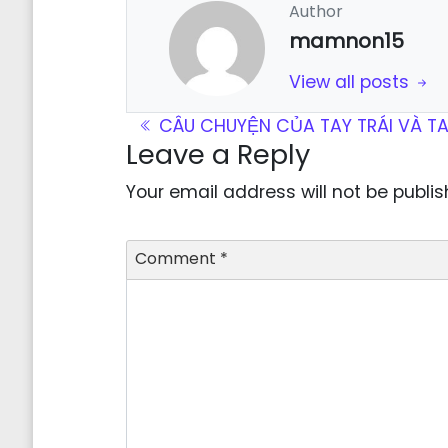
Author
mamnon15
View all posts
Post navigation
CÂU CHUYỆN CỦA TAY TRÁI VÀ TA
Leave a Reply
Your email address will not be publis
Comment
*