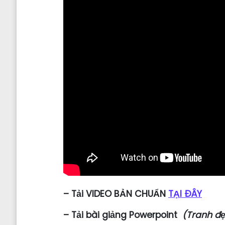
– Tải VIDEO BẢN CHUẨN
TẠI ĐÂY
– Tải bài giảng Powerpoint
(Tranh đẹ