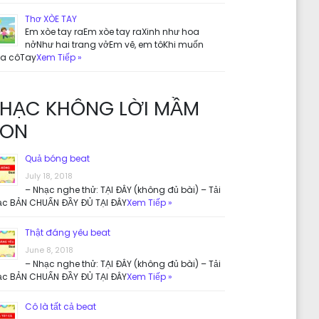
Thơ XÒE TAY
Em xòe tay raEm xòe tay raXinh như hoa
nởNhư hai trang vởEm vẽ, em tôKhi muốn
ưa côTay
Xem Tiếp »
HẠC KHÔNG LỜI MẦM
ON
Quả bóng beat
July 18, 2018
– Nhạc nghe thử: TẠI ĐÂY (không đủ bài) – Tải
ạc BẢN CHUẨN ĐẦY ĐỦ TẠI ĐÂY
Xem Tiếp »
Thật đáng yêu beat
June 8, 2018
– Nhạc nghe thử: TẠI ĐÂY (không đủ bài) – Tải
ạc BẢN CHUẨN ĐẦY ĐỦ TẠI ĐÂY
Xem Tiếp »
Cô là tất cả beat