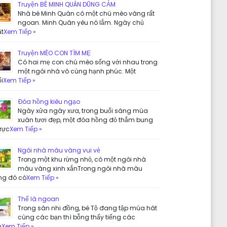
Truyện BÉ MINH QUÂN DŨNG CẢM
Nhà bé Minh Quân có một chú mèo vàng rất
ngoan. Minh Quân yêu nó lắm. Ngày chủ
ật
Xem Tiếp »
Truyện MÈO CON TÌM MẸ
Có hai mẹ con chú mèo sống với nhau trong
một ngôi nhà vô cùng hạnh phúc. Một
i
Xem Tiếp »
Đóa hồng kiêu ngạo
Ngày xửa ngày xưa, trong buổi sáng mùa
xuân tươi đẹp, một đóa hồng đỏ thắm bung
rực
Xem Tiếp »
Ngôi nhà màu vàng vui vẻ
Trong một khu rừng nhỏ, có một ngôi nhà
màu vàng xinh xắnTrong ngôi nhà màu
ng đó có
Xem Tiếp »
Thế là ngoan
Trong sân nhi đồng, bé Tộ đang tập múa hát
cùng các bạn thì bỗng thấy tiếng các
n
Xem Tiếp »