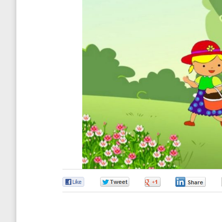
0
0
0
0