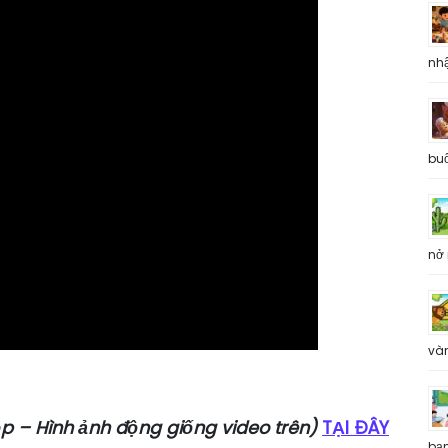
nh
buổ
nở 
và
p – Hình ảnh động giống video trên)
TẠI ĐÂY
bạ