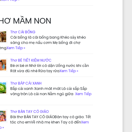
HƠ MẦM NON
Thơ CÁI BỐNG
Cái bống là cái bống bang Khéo sảy khéo
sàng cho mẹ nấu cơm Mẹ bống đi chợ
ờng
Xem Tiếp »
Thơ BÉ TIẾT KIỆM NƯỚC
Bé ơi bé ơi Nhớ lời cô dặn Uống nước khi cần
Rót vừa đủ nhé Rửa tay rửa
Xem Tiếp »
Thơ BẮP CẢI XANH
Bắp cải xanh Xanh mát mát Lá cải sắp Sắp
vòng tròn Lá cải non Nằm ngủ giữa
Xem Tiếp
Thơ BÀN TAY CÔ GIÁO
Bài thơ BÀN TAY CÔ GIÁOBàn tay cô giáo. Tết
tóc cho emVề nhà mẹ khen Tay cô đến
Xem
p »