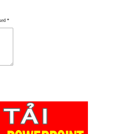
rked
*