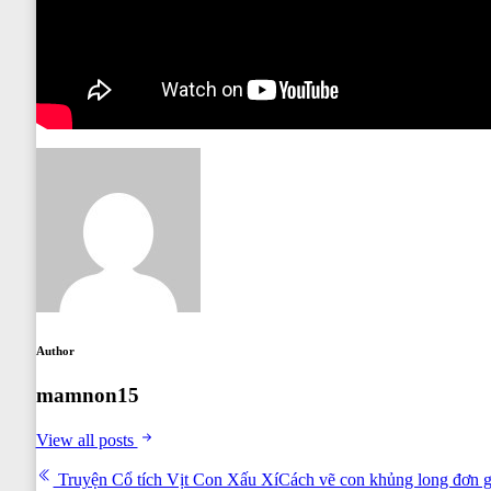
Author
mamnon15
View all posts
Post
Truyện Cổ tích Vịt Con Xấu Xí
Cách vẽ con khủng long đơn 