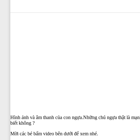
0
0
0
0
0
Hình ảnh và âm thanh của con ngựa.Những chú ngựa thật là mạnh
biết không ?
Mời các bé bấm video bên dưới để xem nhé.