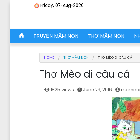
Skip to content
Friday, 07-Aug-2026
Skip to content
TRUYỆN MẦM NON
THƠ MẦM NON
N
Main Navigation
HOME
THƠ MẦM NON
THƠ MÈO ĐI CÂU CÁ
Thơ Mèo đi câu cá
1825 views
June 23, 2016
mamno