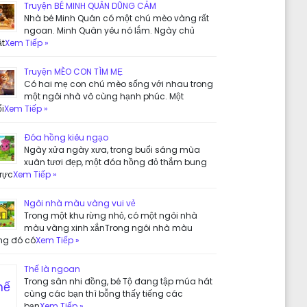
Truyện BÉ MINH QUÂN DŨNG CẢM
Nhà bé Minh Quân có một chú mèo vàng rất
ngoan. Minh Quân yêu nó lắm. Ngày chủ
ật
Xem Tiếp »
Truyện MÈO CON TÌM MẸ
Có hai mẹ con chú mèo sống với nhau trong
một ngôi nhà vô cùng hạnh phúc. Một
i
Xem Tiếp »
Đóa hồng kiêu ngạo
Ngày xửa ngày xưa, trong buổi sáng mùa
xuân tươi đẹp, một đóa hồng đỏ thắm bung
rực
Xem Tiếp »
Ngôi nhà màu vàng vui vẻ
Trong một khu rừng nhỏ, có một ngôi nhà
màu vàng xinh xắnTrong ngôi nhà màu
ng đó có
Xem Tiếp »
Thế là ngoan
Trong sân nhi đồng, bé Tộ đang tập múa hát
cùng các bạn thì bỗng thấy tiếng các
bạn
Xem Tiếp »