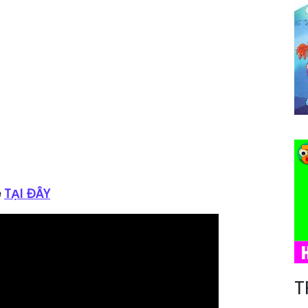
e
TẠI ĐÂY
T