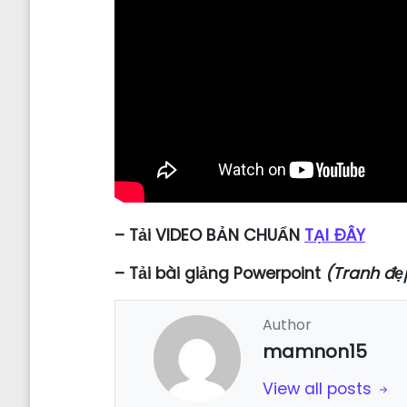
– Tải VIDEO BẢN CHUẨN
TẠI ĐÂY
–
Tải
bài giảng Powerpoint
(Tranh đẹ
Author
mamnon15
View all posts