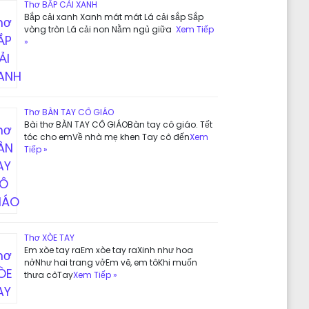
Thơ BẮP CẢI XANH
Bắp cải xanh Xanh mát mát Lá cải sắp Sắp
vòng tròn Lá cải non Nằm ngủ giữa
Xem Tiếp
»
Thơ BÀN TAY CÔ GIÁO
Bài thơ BÀN TAY CÔ GIÁOBàn tay cô giáo. Tết
tóc cho emVề nhà mẹ khen Tay cô đến
Xem
Tiếp »
Thơ XÒE TAY
Em xòe tay raEm xòe tay raXinh như hoa
nởNhư hai trang vởEm vẽ, em tôKhi muốn
thưa côTay
Xem Tiếp »