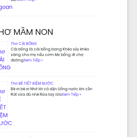
HƠ MẦM NON
Thơ CÁI BỐNG
Cái bống là cái bống bang Khéo sảy khéo
sàng cho mẹ nấu cơm Mẹ bống đi chợ
đường
Xem Tiếp »
Thơ BÉ TIẾT KIỆM NƯỚC
Bé ơi bé ơi Nhớ lời cô dặn Uống nước khi cần
Rót vừa đủ nhé Rửa tay rửa
Xem Tiếp »