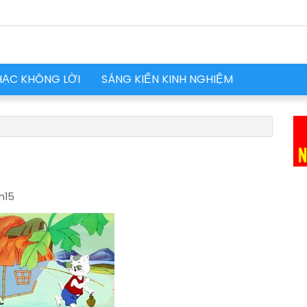
HẠC KHÔNG LỜI
SÁNG KIẾN KINH NGHIỆM
n15