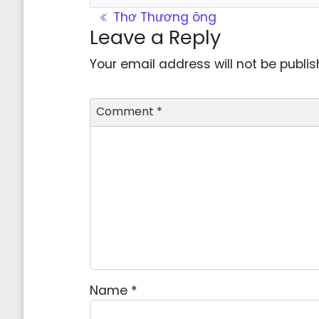
Post navigation
Thơ Thương ông
Leave a Reply
Your email address will not be publis
Comment
*
Name
*