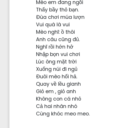
Mèo em đang ngồi
Thấy bầy thỏ bạn.
Đùa chơi múa lượn
Vui quá là vui
Mèo nghĩ: ồ thôi
Anh câu cũng đủ.
Nghĩ rồi hớn hở
Nhập bọn vui chơi
Lúc ông mặt trời
Xuống núi đi ngủ
Đuôi mèo hối hả.
Quay về lều gianh
Giỏ em , giỏ anh
Không con cá nhỏ
Cả hai nhăn nhó
Cùng khóc meo meo.