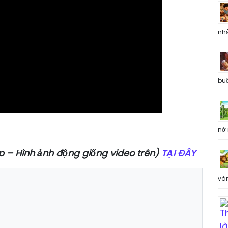
nh
buổ
nở 
p – Hình ảnh động giống video trên)
TẠI ĐÂY
và