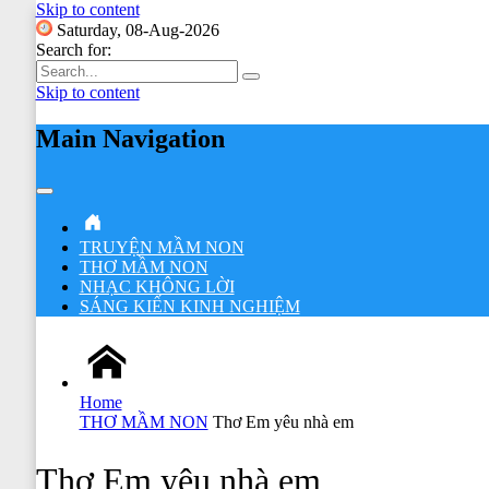
Skip to content
Saturday, 08-Aug-2026
Search for:
Skip to content
Main Navigation
TRUYỆN MẦM NON
THƠ MẦM NON
NHẠC KHÔNG LỜI
SÁNG KIẾN KINH NGHIỆM
Home
THƠ MẦM NON
Thơ Em yêu nhà em
Thơ Em yêu nhà em