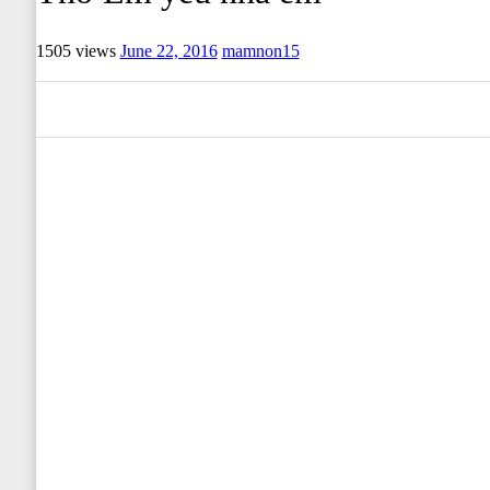
1505 views
June 22, 2016
mamnon15
0
0
0
0
0