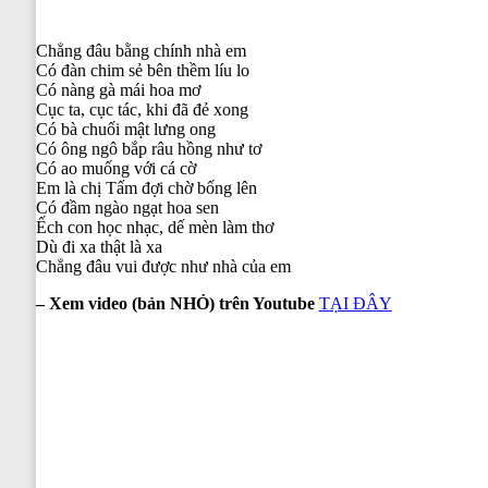
Chẳng đâu bằng chính nhà em
Có đàn chim sẻ bên thềm líu lo
Có nàng gà mái hoa mơ
Cục ta, cục tác, khi đã đẻ xong
Có bà chuối mật lưng ong
Có ông ngô bắp râu hồng như tơ
Có ao muống với cá cờ
Em là chị Tấm đợi chờ bống lên
Có đầm ngào ngạt hoa sen
Ếch con học nhạc, dế mèn làm thơ
Dù đi xa thật là xa
Chẳng đâu vui được như nhà của em
–
Xem video (bản NHỎ) trên Youtube
TẠI ĐÂY