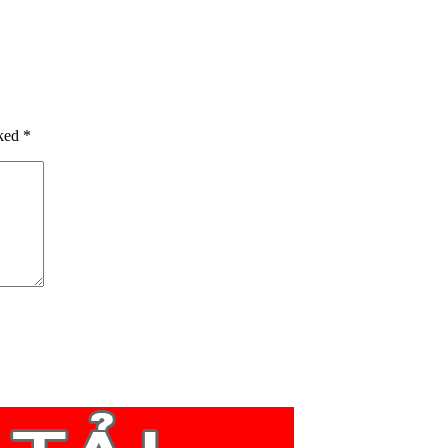
rked
*