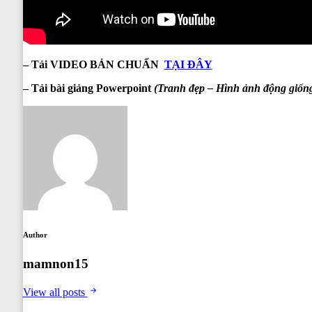
– Tải VIDEO BẢN CHUẨN
TẠI ĐÂY
–
Tải
bài giảng Powerpoint
(Tranh đẹp – Hình ảnh động giống
Author
mamnon15
View all posts