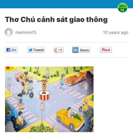
Thơ Chú cảnh sát giao thông
mamnon15
10 years ago
0
0
0
0
0