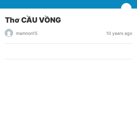
Thơ CẦU VỒNG
mamnon15
10 years ago
0
0
0
0
0