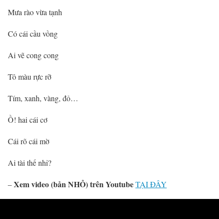
Mưa rào vừa tạnh
Có cái cầu vồng
Ai vẽ cong cong
Tô màu rực rỡ
Tím, xanh, vàng, đỏ…
Ồ! hai cái cơ
Cái rõ cái mờ
Ai tài thế nhỉ?
Xem video (bản NHỎ) trên Youtube
–
TẠI ĐÂY