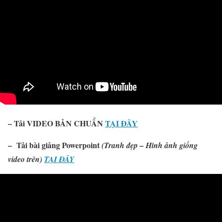
– Tải VIDEO BẢN CHUẨN
TẠI ĐÂY
– Tải bài giảng Powerpoint
(Tranh đẹp – Hình ảnh giống
video trên)
TẠI ĐÂY