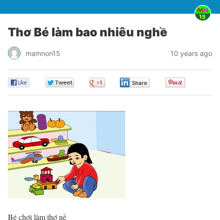
Thơ Bé làm bao nhiêu nghề
mamnon15
10 years ago
0
0
0
0
0
Bé chơi làm thợ nề