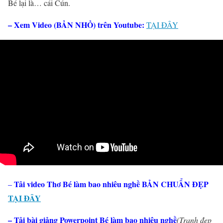
Bé lại là… cái Cún.
– Xem Video (BẢN NHỎ) trên Youtube:
TẠI ĐÂY
Tải video Thơ Bé làm bao nhiêu nghề BẢN CHUẨN ĐẸP
–
TẠI ĐÂY
– Tải bài giảng Powerpoint Bé làm bao nhiêu nghề
(Tranh đẹp