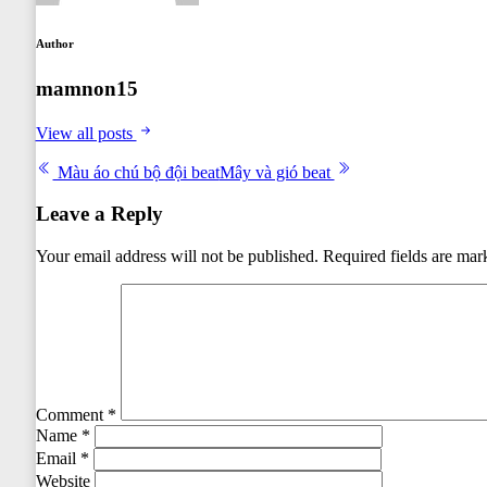
Author
mamnon15
View all posts
Post
Màu áo chú bộ đội beat
Mây và gió beat
navigation
Leave a Reply
Your email address will not be published.
Required fields are ma
Comment
*
Name
*
Email
*
Website