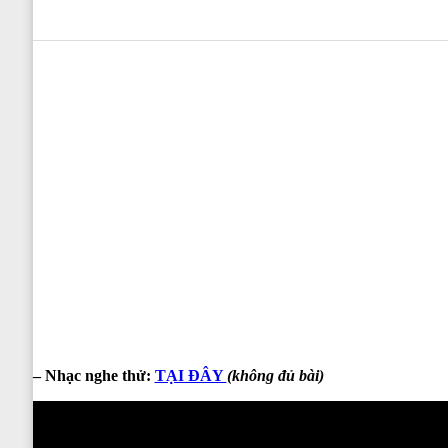
0
0
0
0
0
– Nhạc nghe thử:
TẠI ĐÂY
(không đủ bài)