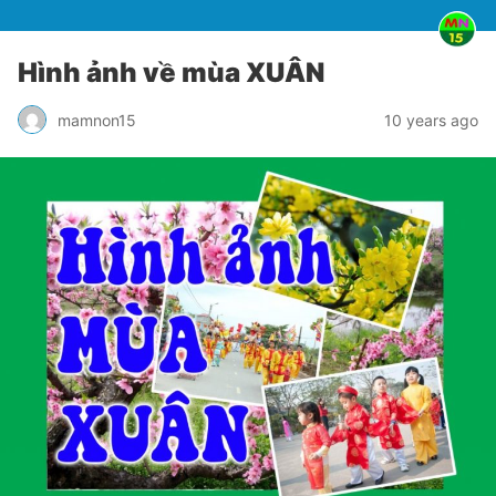
Hình ảnh về mùa XUÂN
mamnon15
10 years ago