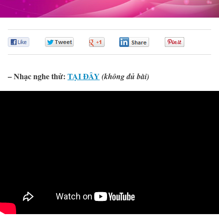
0
0
0
0
0
– Nhạc nghe thử:
TẠI ĐÂY
(không đủ bài)