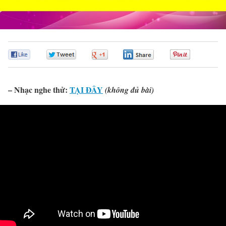
0
0
0
0
0
– Nhạc nghe thử:
TẠI ĐÂY
(không đủ bài)