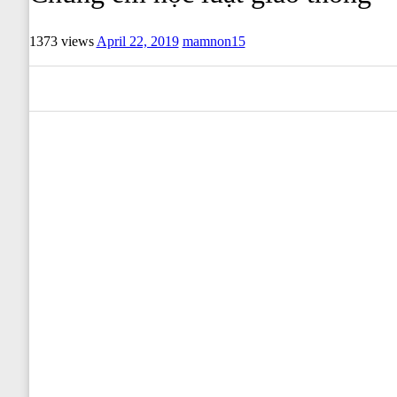
1373 views
April 22, 2019
mamnon15
0
0
0
0
0