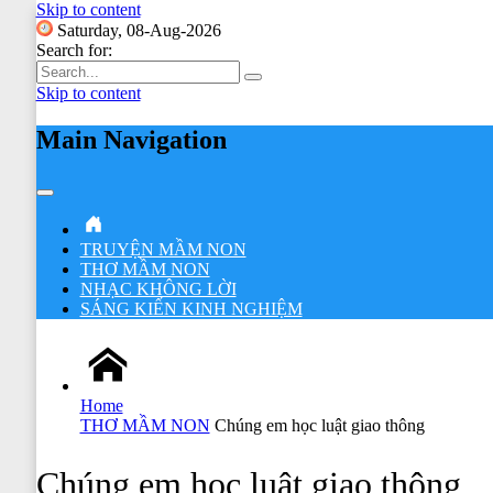
Skip to content
Saturday, 08-Aug-2026
Search for:
Skip to content
Main Navigation
TRUYỆN MẦM NON
THƠ MẦM NON
NHẠC KHÔNG LỜI
SÁNG KIẾN KINH NGHIỆM
Home
THƠ MẦM NON
Chúng em học luật giao thông
Chúng em học luật giao thông