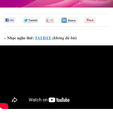
0
0
0
0
0
– Nhạc nghe thử:
TẠI ĐÂY
(không đủ bài)