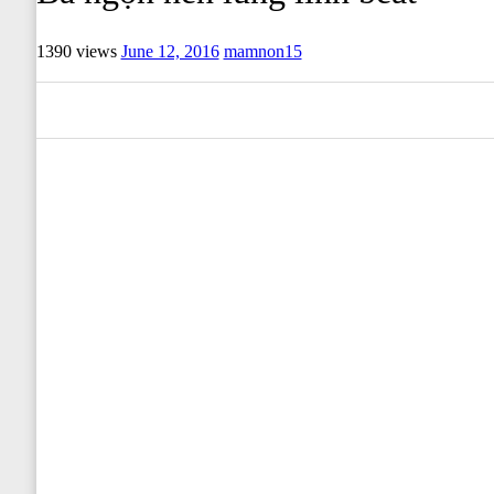
1390 views
June 12, 2016
mamnon15
0
0
0
0
0