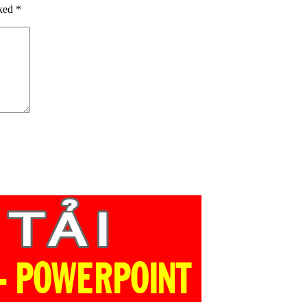
rked
*