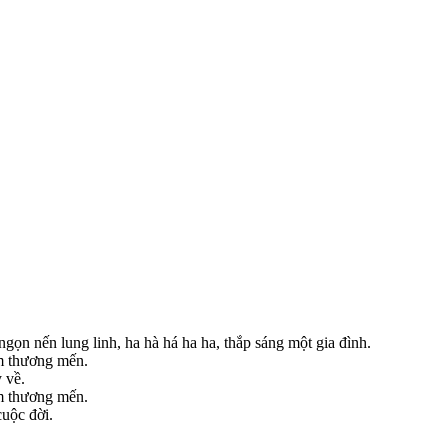
gọn nến lung linh, ha hà há ha ha, thắp sáng một gia đình.
ềm thương mến.
 về.
ềm thương mến.
cuộc đời.