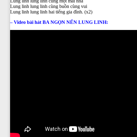
Lung linh lung linh cùng một mái nhà
Lung linh lung linh cùng buồn cùng vui
Lung linh lung linh hai tiếng gia đình. (x2)
– Video bài hát BA NGỌN NẾN LUNG LINH: