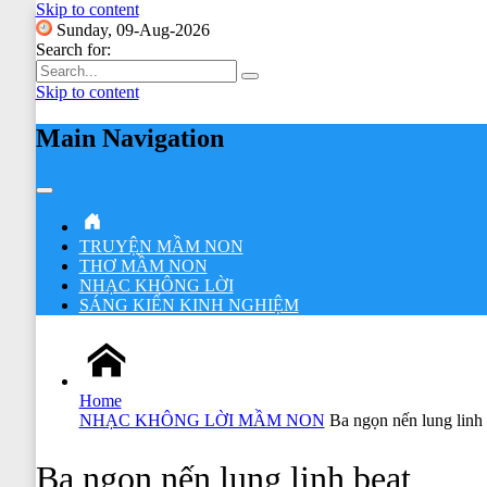
Skip to content
Sunday, 09-Aug-2026
Search for:
Skip to content
Main Navigation
TRUYỆN MẦM NON
THƠ MẦM NON
NHẠC KHÔNG LỜI
SÁNG KIẾN KINH NGHIỆM
Home
NHẠC KHÔNG LỜI MẦM NON
Ba ngọn nến lung linh 
Ba ngọn nến lung linh beat