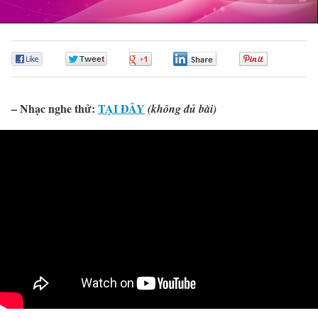
0
0
0
0
0
– Nhạc nghe thử:
TẠI ĐÂY
(không đủ bài)