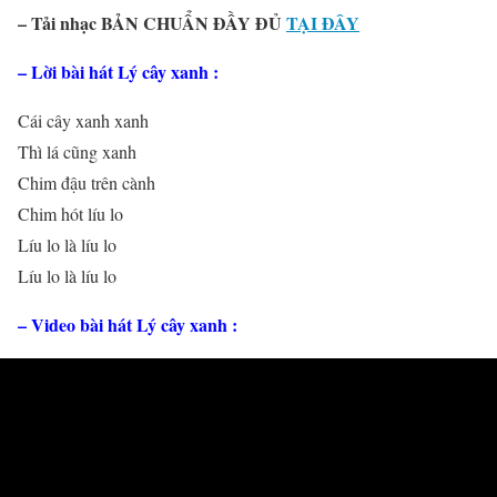
– Tải nhạc BẢN CHUẨN ĐẦY ĐỦ
TẠI ĐÂY
– Lời bài hát
Lý cây xanh
:
Cái cây xanh xanh
Thì lá cũng xanh
Chim đậu trên cành
Chim hót líu lo
Líu lo là líu lo
Líu lo là líu lo
– Video bài hát Lý cây xanh :