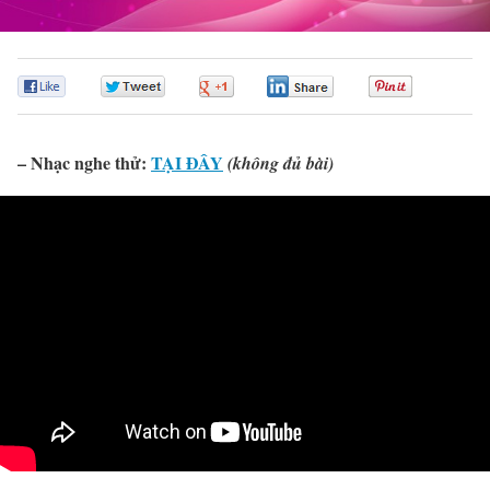
0
0
0
0
0
– Nhạc nghe thử:
TẠI ĐÂY
(không đủ bài)