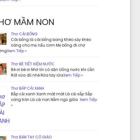
HƠ MẦM NON
Thơ CÁI BỐNG
Cái bống là cái bống bang Khéo sảy khéo
sàng cho mẹ nấu cơm Mẹ bống đi chợ
ờng
Xem Tiếp »
Thơ BÉ TIẾT KIỆM NƯỚC
Bé ơi bé ơi Nhớ lời cô dặn Uống nước khi cần
Rót vừa đủ nhé Rửa tay rửa
Xem Tiếp »
Thơ BẮP CẢI XANH
Bắp cải xanh Xanh mát mát Lá cải sắp Sắp
vòng tròn Lá cải non Nằm ngủ giữa
Xem Tiếp
»
Thơ BÀN TAY CÔ GIÁO