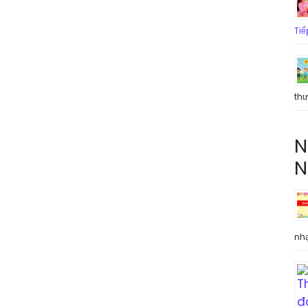
Tiế
th
N
N
nh