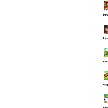
nh
buổ
nở 
và
bạ