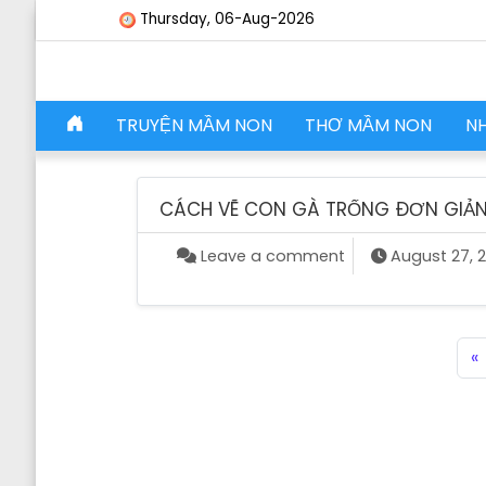
Skip to content
Thursday, 06-Aug-2026
Skip to content
TRUYỆN MẦM NON
THƠ MẦM NON
N
Main Navigation
CÁCH VẼ CON GÀ TRỐNG ĐƠN GIẢ
on CÁCH VẼ CON 
Leave a comment
August 27, 2
Posts navigation
«