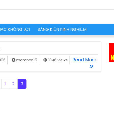
HẠC KHÔNG LỜI
SÁNG KIẾN KINH NGHIỆM
N
GÀ TRỐNG ĐƠN GIẢN
CÁCH V
Read More
016
mamnon15
1846 views
1
2
3