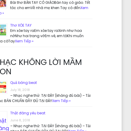
Bài thơ BÀN TAY CÔ GIÁOBàn tay cô giáo. Tết
tóc cho emVề nhà mẹ khen Tay cô đến
Xem
p »
Thơ XÒE TAY
Em xòe tay raEm xòe tay raXinh như hoa
nởNhư hai trang vởEm vẽ, em tôKhi muốn
ưa côTay
Xem Tiếp »
HẠC KHÔNG LỜI MẦM
ON
Quả bóng beat
July 18, 2018
– Nhạc nghe thử: TẠI ĐÂY (không đủ bài) – Tải
ạc BẢN CHUẨN ĐẦY ĐỦ TẠI ĐÂY
Xem Tiếp »
Thật đáng yêu beat
June 8, 2018
– Nhạc nghe thử: TẠI ĐÂY (không đủ bài) – Tải