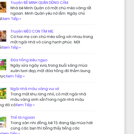
Truyện BÉ MINH QUÂN DŨNG CẢM
Nhà bé Minh Quân có một chú mèo vàng rất
ngoan. Minh Quân yêu nó lắm. Ngày chủ
ật
Xem Tiếp »
Truyện MÈO CON TÌM MẸ
Có hai mẹ con chú mèo sống với nhau trong
một ngôi nhà vô cùng hạnh phúc. Một
i
Xem Tiếp »
Đóa hồng kiêu ngạo
Ngày xửa ngày xưa, trong buổi sáng mùa
xuân tươi đẹp, một đóa hồng đỏ thắm bung
rực
Xem Tiếp »
Ngôi nhà màu vàng vui vẻ
Trong một khu rừng nhỏ, có một ngôi nhà
màu vàng xinh xắnTrong ngôi nhà màu
ng đó có
Xem Tiếp »
Thế là ngoan
Trong sân nhi đồng, bé Tộ đang tập múa hát
cùng các bạn thì bỗng thấy tiếng các
n
Xem Tiếp »