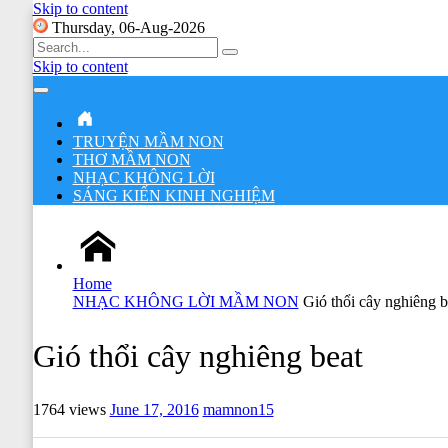
Skip to content
Thursday, 06-Aug-2026
Search
for:
Skip to content
Main
Navigation
TRUYỆN MẦM NON
THƠ MẦM NON
NHẠC KHÔNG LỜI
SÁNG KIẾN KINH NGHIỆM
Home
NHẠC KHÔNG LỜI MẦM NON
Gió thổi cây nghiêng b
Gió thổi cây nghiêng beat
1764 views
June 17, 2016
mamnon15