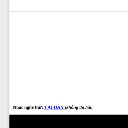
0
0
0
0
0
– Nhạc nghe thử:
TẠI ĐÂY
(không đủ bài)