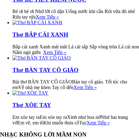
Bé ơi bé ơi Nhớ lời cô dặn Uống nước khi cần Rót vừa đủ nhé
Rửa tay rửa
Xem Tiếp »
Thơ BẮP CẢI XANH
Bắp cải xanh Xanh mát mát Lá cải sắp Sắp vòng tròn Lá cải non
Nằm ngủ giữa
Xem Tiếp »
Thơ BÀN TAY CÔ GIÁO
Bài thơ BÀN TAY CÔ GIÁOBàn tay cô giáo. Tết tóc cho
emVề nhà mẹ khen Tay cô đến
Xem Tiếp »
Thơ XÒE TAY
Em xòe tay raEm xòe tay raXinh như hoa nởNhư hai trang
vởEm vẽ, em tôKhi muốn thưa côTay
Xem Tiếp »
NHẠC KHÔNG LỜI MẦM NON