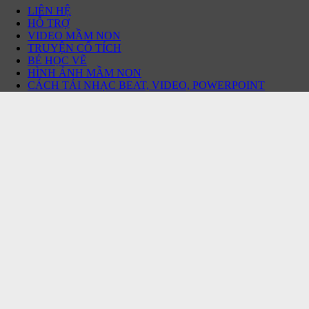
LIÊN HỆ
HỖ TRỢ
VIDEO MẦM NON
TRUYỆN CỔ TÍCH
BÉ HỌC VẼ
HÌNH ẢNH MẦM NON
CÁCH TẢI NHẠC BEAT, VIDEO, POWERPOINT