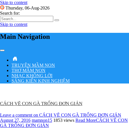
Skip to content
Thursday, 06-Aug-2026
Search for:
Skip to content
Main Navigation
TRUYỆN MẦM NON
THƠ MẦM NON
NHẠC KHÔNG LỜI
SÁNG KIẾN KINH NGHIỆM
CÁCH VẼ CON GÀ TRỐNG ĐƠN GIẢN
Leave a comment
on CÁCH VẼ CON GÀ TRỐNG ĐƠN GIẢN
August 27, 2016
mamnon15
1853 views
Read More
CÁCH VẼ CON
GÀ TRỐNG ĐƠN GIẢN