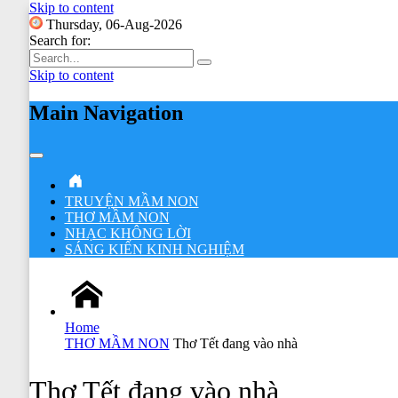
Skip to content
Thursday, 06-Aug-2026
Search for:
Skip to content
Main Navigation
TRUYỆN MẦM NON
THƠ MẦM NON
NHẠC KHÔNG LỜI
SÁNG KIẾN KINH NGHIỆM
Home
THƠ MẦM NON
Thơ Tết đang vào nhà
Thơ Tết đang vào nhà