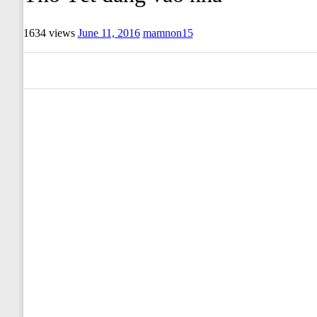
1634 views
June 11, 2016
mamnon15
0
0
0
0
0