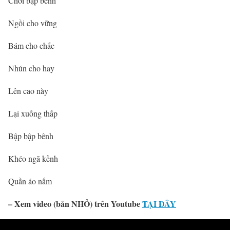
Chơi bập bênh
Ngồi cho vững
Bám cho chắc
Nhún cho hay
Lên cao này
Lại xuống thấp
Bập bập bênh
Khéo ngã kềnh
Quần áo nấm
–
Xem video (bản NHỎ) trên Youtube
TẠI ĐÂY