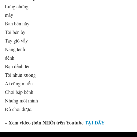
Lưng chừng
mây
Bạn bên này
Tôi bên ấy
Tay gió vẫy
Nắng lênh
đênh
Bạn dềnh lên
Tôi nhún xuống
Ai cũng muốn
Chơi bập bênh
Nhưng một mình
Đố chơi được.
–
Xem video (bản NHỎ) trên Youtube
TẠI ĐÂY