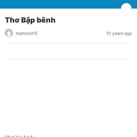
Thơ Bập bênh
mamnon15
10 years ago
0
0
0
0
0