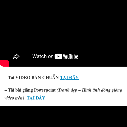
– Tải VIDEO BẢN CHUẨN
TẠI ĐÂY
–
Tải
bài giảng Powerpoint
(Tranh đẹp – Hình ảnh động giống
TẠI ĐÂY
video trên)