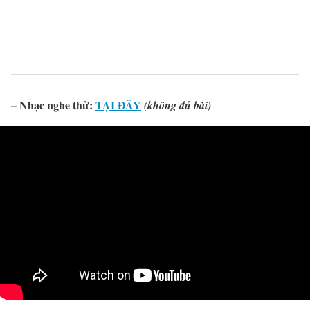
0
0
0
0
0
– Nhạc nghe thử:
TẠI ĐÂY
(không đủ bài)